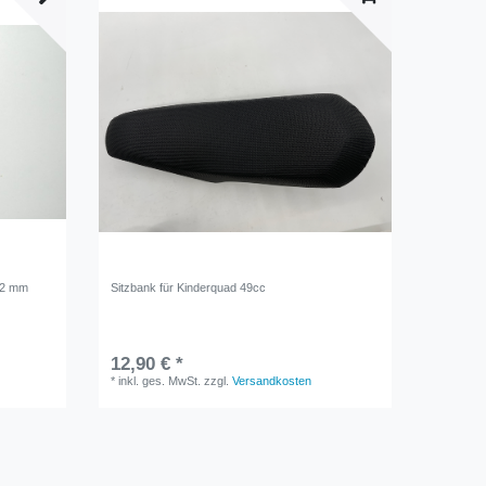
12 mm
Sitzbank für Kinderquad 49cc
12,90 € *
*
inkl. ges. MwSt.
zzgl.
Versandkosten