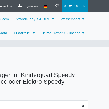
Anmelden
Registrieren
0
0
0,00 EUR
125ccm
Strandbuggy´s & UTV
Wassersport
 Mofa
Ersatzteile
Helme, Koffer & Zubehör
äger für Kinderquad Speedy
cc oder Elektro Speedy