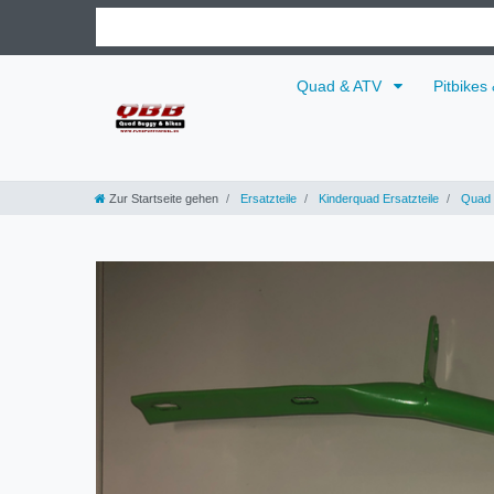
Quad & ATV
Pitbikes
Zur Startseite gehen
Ersatzteile
Kinderquad Ersatzteile
Quad 