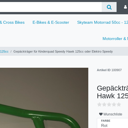
 & Cross Bikes
E-Bikes & E-Scooter
Skyteam Motorrad 50cc - 
Motorroller &
125cc
Gepäckträger für Kinderquad Speedy Hawk 125cc oder Elektro Speedy
Artikel ID
100907
Gepäcktr
Hawk 125
Wunschliste
FARBE