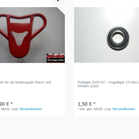
er für die Kinderquads Racer und
Radlager 6203 RZ – Kugellager 17x40x
Dirtbike Quad
90 € *
1,50 € *
. MwSt.
zzgl.
Versandkosten
*
inkl. ges. MwSt.
zzgl.
Versandkosten