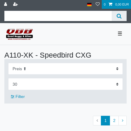
0
0,00 EUR
☰
A110-XK - Speedbird CXG
Filter
1
2