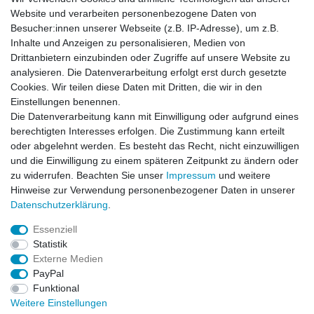
Website und verarbeiten personenbezogene Daten von
Besucher:innen unserer Webseite (z.B. IP-Adresse), um z.B.
Inhalte und Anzeigen zu personalisieren, Medien von
Rechtliches
Drittanbietern einzubinden oder Zugriffe auf unsere Website zu
AGB
analysieren. Die Datenverarbeitung erfolgt erst durch gesetzte
Widerrufsrecht
Cookies. Wir teilen diese Daten mit Dritten, die wir in den
Impressum
Einstellungen benennen.
Datenschutzerklärung
Die Datenverarbeitung kann mit Einwilligung oder aufgrund eines
berechtigten Interesses erfolgen. Die Zustimmung kann erteilt
Service
oder abgelehnt werden. Es besteht das Recht, nicht einzuwilligen
Kontakt
und die Einwilligung zu einem späteren Zeitpunkt zu ändern oder
Datenschutzerklärung
zu widerrufen. Beachten Sie unser
Impressum
und weitere
Hinweise zur Verwendung personenbezogener Daten in unserer
FAQ / Ratgeber
Daten­schutz­erklärung
.
Kinderquad
E-Bikes / Pedelecs
Essenziell
Dirt Bike & Pocketbike
Statistik
Quad & ATV
Externe Medien
Kinderbuggy | Gokart
PayPal
Funktional
Weitere Einstellungen