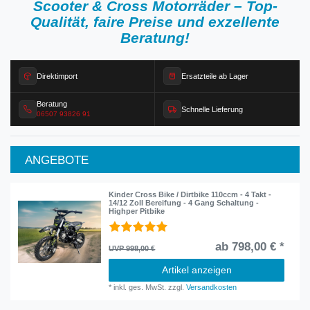
Scooter & Cross Motorräder – Top-
Qualität, faire Preise und exzellente
Beratung!
Direktimport
Ersatzteile ab Lager
Beratung
Schnelle Lieferung
06507 93826 91
ANGEBOTE
Kinder Cross Bike / Dirtbike 110ccm - 4 Takt -
14/12 Zoll Bereifung - 4 Gang Schaltung -
Highper Pitbike
ab 798,00 € *
UVP 998,00 €
Artikel anzeigen
*
inkl. ges. MwSt.
zzgl.
Versandkosten