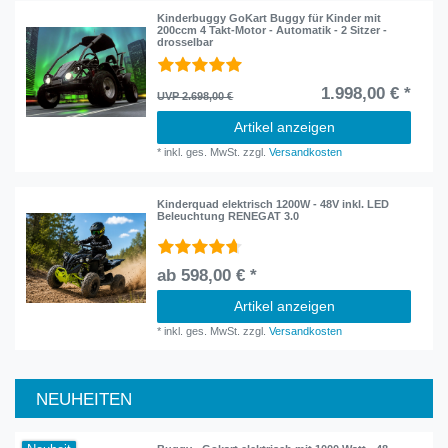
Kinderbuggy GoKart Buggy für Kinder mit
200ccm 4 Takt-Motor - Automatik - 2 Sitzer -
drosselbar
1.998,00 € *
UVP 2.698,00 €
Artikel anzeigen
*
inkl. ges. MwSt.
zzgl.
Versandkosten
Kinderquad elektrisch 1200W - 48V inkl. LED
Beleuchtung RENEGAT 3.0
ab 598,00 € *
Artikel anzeigen
*
inkl. ges. MwSt.
zzgl.
Versandkosten
NEUHEITEN