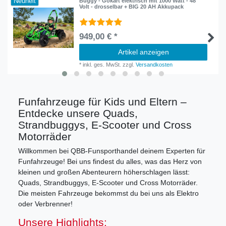
Neuheit
Buggy - Gokart elektrisch mit 1000 Watt - 48
Volt - drosselbar + BIG 20 AH Akkupack
949,00 € *
Artikel anzeigen
*
inkl. ges. MwSt.
zzgl.
Versandkosten
Funfahrzeuge für Kids und Eltern –
Entdecke unsere Quads,
Strandbuggys, E-Scooter und Cross
Motorräder
Willkommen bei QBB-Funsporthandel deinem Experten für
Funfahrzeuge! Bei uns findest du alles, was das Herz von
kleinen und großen Abenteurern höherschlagen lässt:
Quads, Strandbuggys, E-Scooter und Cross Motorräder.
Die meisten Fahrzeuge bekommst du bei uns als Elektro
oder Verbrenner!
Unsere Highlights: