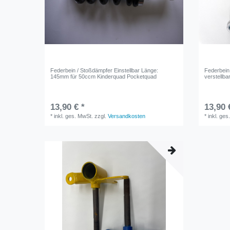
Federbein / Stoßdämpfer Einstellbar Länge:
Federbein
145mm für 50ccm Kinderquad Pocketquad
verstellba
13,90 € *
13,90 
*
inkl. ges. MwSt.
zzgl.
Versandkosten
*
inkl. ges