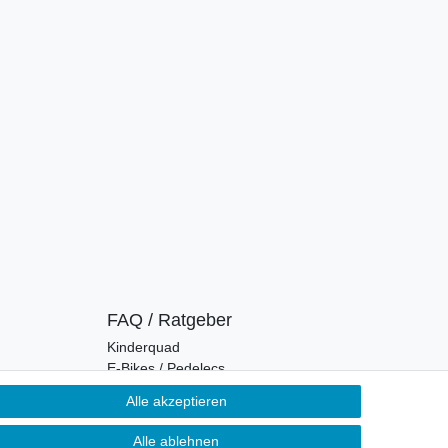
FAQ / Ratgeber
Kinderquad
E-Bikes / Pedelecs
Dirt Bike & Pocketbike
Alle akzeptieren
Quad & ATV
Kinderbuggy | Gokart
Alle ablehnen