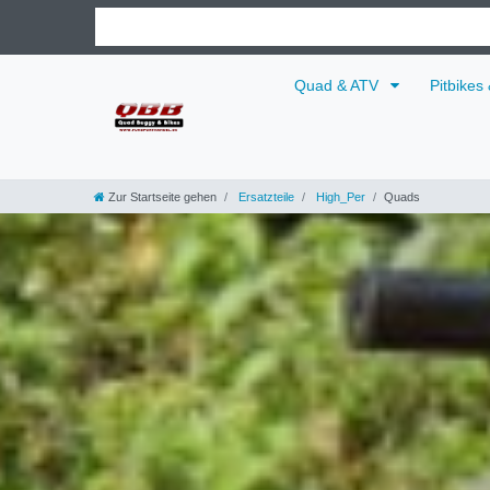
Quad & ATV
Pitbikes
Zur Startseite gehen
Ersatzteile
High_Per
Quads