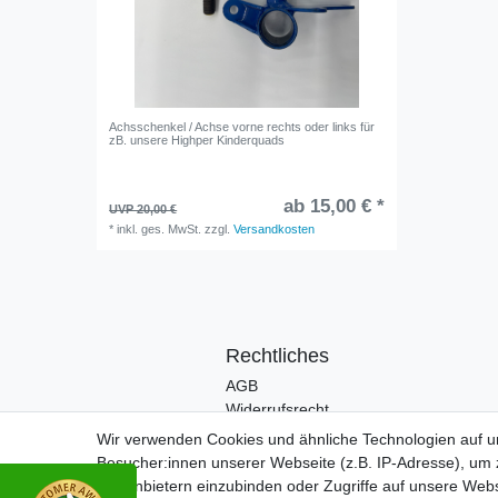
Achsschenkel / Achse vorne rechts oder links für
zB. unsere Highper Kinderquads
ab 15,00 € *
UVP 20,00 €
*
inkl. ges. MwSt.
zzgl.
Versandkosten
Rechtliches
AGB
Widerrufsrecht
Impressum
Wir verwenden Cookies und ähnliche Technologien auf 
Datenschutzerklärung
Besucher:innen unserer Webseite (z.B. IP-Adresse), um z
Drittanbietern einzubinden oder Zugriffe auf unsere Webs