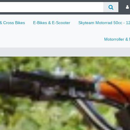
 & Cross Bikes
E-Bikes & E-Scooter
Skyteam Motorrad 50cc - 
Motorroller &