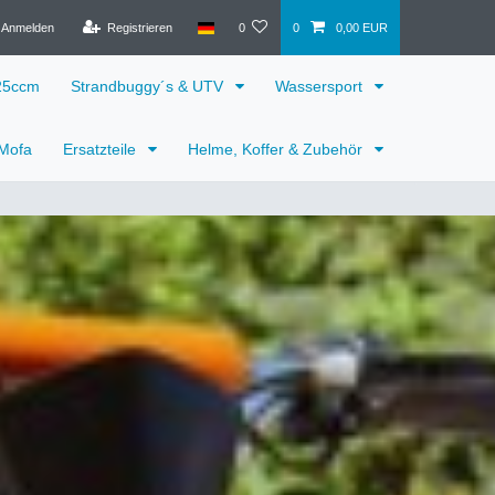
Anmelden
Registrieren
0
0
0,00 EUR
125ccm
Strandbuggy´s & UTV
Wassersport
 Mofa
Ersatzteile
Helme, Koffer & Zubehör