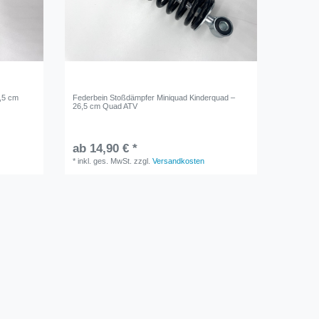
,5 cm
Federbein Stoßdämpfer Miniquad Kinderquad –
26,5 cm Quad ATV
ab 14,90 € *
*
inkl. ges. MwSt.
zzgl.
Versandkosten