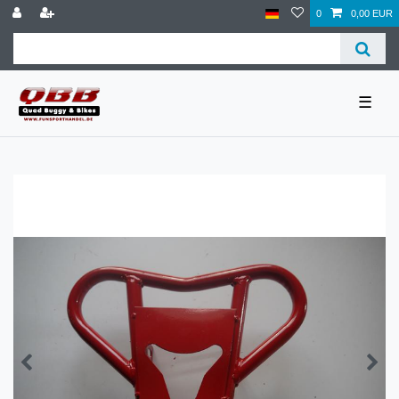
0
0,00 EUR
☰