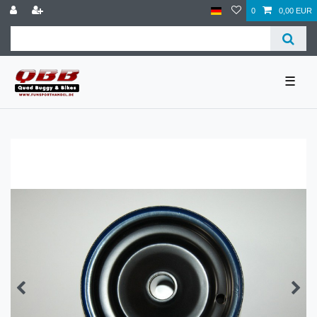
0
0,00 EUR
☰