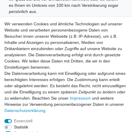
es Ihnen im Umkreis von 100 km nach Vereinbarung sogar
persönlich aus.
JETZT NEU!!!
Quad & Atv finanzieren und in günstigen
Wir verwenden Cookies und ähnliche Technologien auf unserer
Raten zahlen
Website und verarbeiten personenbezogene Daten von
Besucher:innen unserer Webseite (z.B. IP-Adresse), um z.B.
Inhalte und Anzeigen zu personalisieren, Medien von
Rechtliches
Drittanbietern einzubinden oder Zugriffe auf unsere Website zu
AGB
analysieren. Die Datenverarbeitung erfolgt erst durch gesetzte
Widerrufsrecht
Cookies. Wir teilen diese Daten mit Dritten, die wir in den
Impressum
Einstellungen benennen.
Datenschutzerklärung
Die Datenverarbeitung kann mit Einwilligung oder aufgrund eines
berechtigten Interesses erfolgen. Die Zustimmung kann erteilt
Service
oder abgelehnt werden. Es besteht das Recht, nicht einzuwilligen
Kontakt
und die Einwilligung zu einem späteren Zeitpunkt zu ändern oder
Datenschutzerklärung
zu widerrufen. Beachten Sie unser
Impressum
und weitere
Hinweise zur Verwendung personenbezogener Daten in unserer
FAQ / Ratgeber
Daten­schutz­erklärung
.
Kinderquad
E-Bikes / Pedelecs
Essenziell
Dirt Bike & Pocketbike
Statistik
Quad & ATV