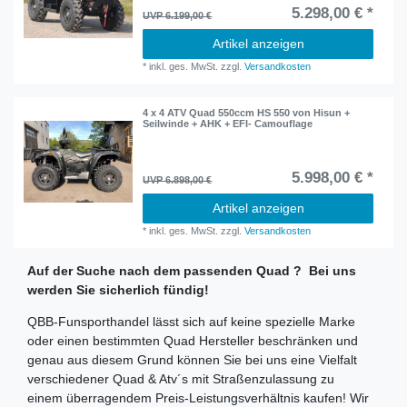
5.298,00 € *
UVP 6.199,00 €
Artikel anzeigen
*
inkl. ges. MwSt.
zzgl.
Versandkosten
4 x 4 ATV Quad 550ccm HS 550 von Hisun +
Seilwinde + AHK + EFI- Camouflage
5.998,00 € *
UVP 6.898,00 €
Artikel anzeigen
*
inkl. ges. MwSt.
zzgl.
Versandkosten
Auf der Suche nach dem passenden Quad ? Bei uns
werden Sie sicherlich fündig!
QBB-Funsporthandel lässt sich auf keine spezielle Marke
oder einen bestimmten Quad Hersteller beschränken und
genau aus diesem Grund können Sie bei uns eine Vielfalt
verschiedener Quad & Atv´s mit Straßenzulassung zu
einem überragendem Preis-Leistungsverhältnis kaufen! Wir