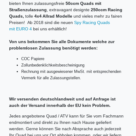
bieten Ihnen zulassungsfreie
50ccm Quads mit
Straßenzulassung
, extravagant designte
250ccm Racing
Quads,
tolle
4x4 Allrad Modelle
und vieles mehr zu fairen
Preisen! Ab 2018 sind die neuen
Spy Racing Quads
mit EURO 4
bei uns erhältlich!
Von uns bekommen Sie alle Dokumente welche zur
problemlosen Zulassung benötigt werden:
COC Papiere
Zollunbedenklichkeitsbescheinigung
Rechnung mit ausgewiesener MwSt. mit entsprechenden
Vermerk für alle Zulassungstellen.
Wir versenden deutschlandweit und auf Anfrage ist
auch der Versand innerhalb der EU kein Problem.
Jedes angebotene Quad / ATV kann für Sie vom Fachmann
endmontiert und direkt zu Ihnen nach Hause geliefert
werden. Gerne können Sie nach Absprache auch jederzeit
Ihr Quad bei uns vor Ort abholen kommen, oder wir liefern