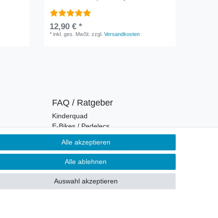
Kinderqu
12,90 € *
3,00 €
*
inkl. ges. MwSt.
zzgl.
Versandkosten
*
inkl. ge
FAQ / Ratgeber
Kinderquad
E-Bikes / Pedelecs
Dirt Bike & Pocketbike
Alle akzeptieren
Quad & ATV
Kinderbuggy | Gokart
Alle ablehnen
Auswahl akzeptieren