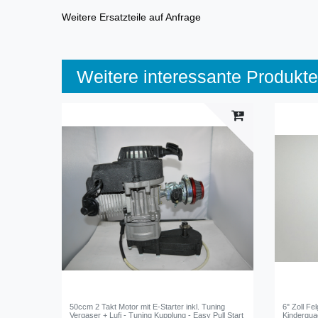
Weitere Ersatzteile auf Anfrage
Weitere interessante Produkte
50ccm 2 Takt Motor mit E-Starter inkl. Tuning
6" Zoll Fe
Vergaser + Lufi - Tuning Kupplung - Easy Pull Start
Kinderqu