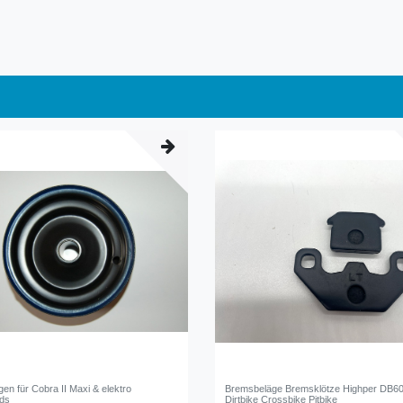
lgen für Cobra II Maxi & elektro
Bremsbeläge Bremsklötze Highper DB60
ads
Dirtbike Crossbike Pitbike