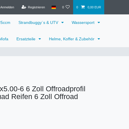
Anmelden
Registrieren
0
0
0,00 EUR
125ccm
Strandbuggy´s & UTV
Wassersport
 Mofa
Ersatzteile
Helme, Koffer & Zubehör
x5.00-6 6 Zoll Offroadprofil
ad Reifen 6 Zoll Offroad