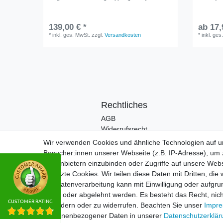
139,00 € *
ab 17,
*
inkl. ges. MwSt.
zzgl.
Versandkosten
*
inkl. ges
Rechtliches
AGB
Widerrufsrecht
Impressum
Wir verwenden Cookies und ähnliche Technologien auf 
Datenschutzerklärung
Besucher:innen unserer Webseite (z.B. IP-Adresse), um z
Drittanbietern einzubinden oder Zugriffe auf unsere Webs
gesetzte Cookies. Wir teilen diese Daten mit Dritten, die
Die Datenverarbeitung kann mit Einwilligung oder aufgru
erteilt oder abgelehnt werden. Es besteht das Recht, nich
CUSTOMER RATING
zu ändern oder zu widerrufen. Beachten Sie unser
Impr
personenbezogener Daten in unserer
Daten­schutz­erklä