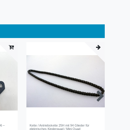
6 –
Kette / Antriebskette 25H mit 94 Glieder für
Kettensch
elektrisches Kinderquad / Mini Quad
passend 