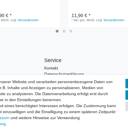
90 € *
11,90 € *
. MwSt.
zzgl.
Versandkosten
*
inkl. ges. MwSt.
zzgl.
Versandkosten
Service
Kontakt
Datenschutzerklärung
unserer Website und verarbeiten personenbezogene Daten von
.B. Inhalte und Anzeigen zu personalisieren, Medien von
ite zu analysieren. Die Datenverarbeitung erfolgt erst durch
 wir in den Einstellungen benennen.
nd eines berechtigten Interesses erfolgen. Die Zustimmung kann
t einzuwilligen und die Einwilligung zu einem späteren Zeitpunkt
© Copyright 2026 | Alle Rechte vorbehalten.
essum
und weitere Hinweise zur Verwendung
rung
.