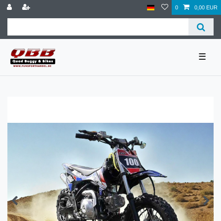
0
0,00 EUR
☰