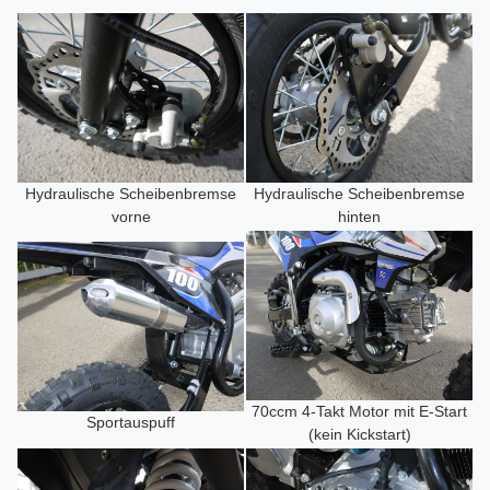
Hydraulische Scheibenbremse
Hydraulische Scheibenbremse
vorne
hinten
70ccm 4-Takt Motor mit E-Start
Sportauspuff
(kein Kickstart)