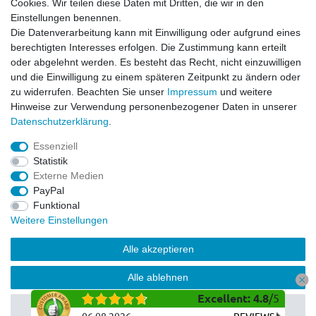
Cookies. Wir teilen diese Daten mit Dritten, die wir in den
Impressum
Einstellungen benennen.
Datenschutzerklärung
Die Datenverarbeitung kann mit Einwilligung oder aufgrund eines
berechtigten Interesses erfolgen. Die Zustimmung kann erteilt
Service
oder abgelehnt werden. Es besteht das Recht, nicht einzuwilligen
Kontakt
und die Einwilligung zu einem späteren Zeitpunkt zu ändern oder
Datenschutzerklärung
zu widerrufen. Beachten Sie unser
Impressum
und weitere
FAQ / Ratgeber
Hinweise zur Verwendung personenbezogener Daten in unserer
Daten­schutz­erklärung
.
Kinderquad
E-Bikes / Pedelecs
Essenziell
Dirt Bike & Pocketbike
Statistik
Quad & ATV
Externe Medien
Kinderbuggy | Gokart
PayPal
Funktional
Weitere Einstellungen
© Copyright 2026 | Alle Rechte vorbehalten.
Alle akzeptieren
Alle ablehnen
Excellent
:
4.8
/
5
Auswahl akzeptieren