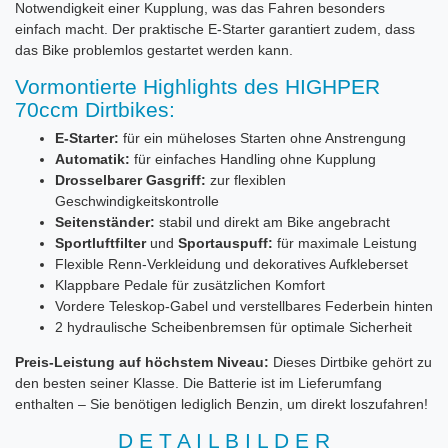
Notwendigkeit einer Kupplung, was das Fahren besonders
einfach macht. Der praktische E-Starter garantiert zudem, dass
das Bike problemlos gestartet werden kann.
Vormontierte Highlights des HIGHPER
70ccm Dirtbikes:
E-Starter:
für ein müheloses Starten ohne Anstrengung
Automatik:
für einfaches Handling ohne Kupplung
Drosselbarer Gasgriff:
zur flexiblen
Geschwindigkeitskontrolle
Seitenständer:
stabil und direkt am Bike angebracht
Sportluftfilter
und
Sportauspuff:
für maximale Leistung
Flexible Renn-Verkleidung und dekoratives Aufkleberset
Klappbare Pedale für zusätzlichen Komfort
Vordere Teleskop-Gabel und verstellbares Federbein hinten
2 hydraulische Scheibenbremsen für optimale Sicherheit
Preis-Leistung auf höchstem Niveau:
Dieses Dirtbike gehört zu
den besten seiner Klasse. Die Batterie ist im Lieferumfang
enthalten – Sie benötigen lediglich Benzin, um direkt loszufahren!
D E T A I L B I L D E R