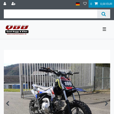
0
0,00 EUR
☰