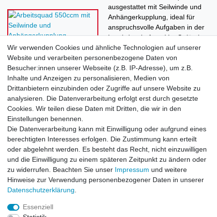
ausgestattet mit Seilwinde und
Anhängerkupplung, ideal für
anspruchsvolle Aufgaben in der
Landwirtschaft und im Gelände.
Mehr erfahren
.
Wir verwenden Cookies und ähnliche Technologien auf unserer
Website und verarbeiten personenbezogene Daten von
Besucher:innen unserer Webseite (z.B. IP-Adresse), um z.B.
Inhalte und Anzeigen zu personalisieren, Medien von
Rechtliches
Drittanbietern einzubinden oder Zugriffe auf unsere Website zu
AGB
analysieren. Die Datenverarbeitung erfolgt erst durch gesetzte
Widerrufsrecht
Cookies. Wir teilen diese Daten mit Dritten, die wir in den
Impressum
Einstellungen benennen.
Datenschutzerklärung
Die Datenverarbeitung kann mit Einwilligung oder aufgrund eines
berechtigten Interesses erfolgen. Die Zustimmung kann erteilt
Service
oder abgelehnt werden. Es besteht das Recht, nicht einzuwilligen
Kontakt
und die Einwilligung zu einem späteren Zeitpunkt zu ändern oder
Datenschutzerklärung
zu widerrufen. Beachten Sie unser
Impressum
und weitere
FAQ / Ratgeber
Hinweise zur Verwendung personenbezogener Daten in unserer
Daten­schutz­erklärung
.
Kinderquad
E-Bikes / Pedelecs
Essenziell
Dirt Bike & Pocketbike