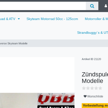
uad & ATV
Skyteam Motorrad 50cc - 125ccm
Motorroller & 
Strandbuggy´s & U
diverse Skyteam Modelle
Artikel ID
21120
Zündspule
Modelle
Wunschliste
Vorbestellung m