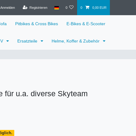
Anmelden
Registrieren
0
0
0,00 EUR
Mofa
Pitbikes & Cross Bikes
E-Bikes & E-Scooter
TV
Ersatzteile
Helme, Koffer & Zubehör
 für u.a. diverse Skyteam
öglich.