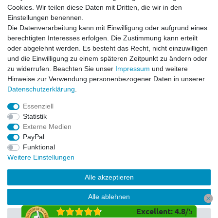
Widerrufsrecht
Cookies. Wir teilen diese Daten mit Dritten, die wir in den
Impressum
Einstellungen benennen.
Datenschutzerklärung
Die Datenverarbeitung kann mit Einwilligung oder aufgrund eines
berechtigten Interesses erfolgen. Die Zustimmung kann erteilt
Service
oder abgelehnt werden. Es besteht das Recht, nicht einzuwilligen
Kontakt
und die Einwilligung zu einem späteren Zeitpunkt zu ändern oder
Datenschutzerklärung
zu widerrufen. Beachten Sie unser
Impressum
und weitere
FAQ / Ratgeber
Hinweise zur Verwendung personenbezogener Daten in unserer
Daten­schutz­erklärung
.
Kinderquad
E-Bikes / Pedelecs
Essenziell
Dirt Bike & Pocketbike
Statistik
Quad & ATV
Externe Medien
Kinderbuggy | Gokart
PayPal
Funktional
Weitere Einstellungen
© Copyright 2026 | Alle Rechte vorbehalten.
Alle akzeptieren
Alle ablehnen
Excellent
:
4.8
/
5
Auswahl akzeptieren