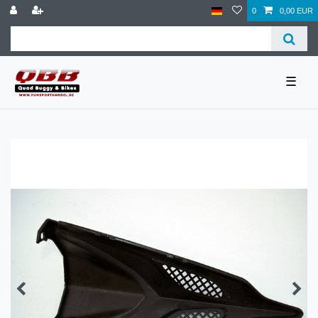
0
0,00 EUR
☰