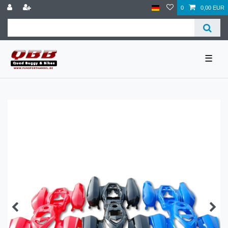
0
0,00 EUR
☰