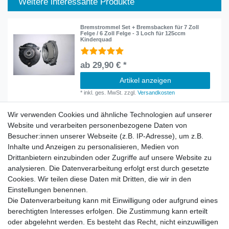
Weitere interessante Produkte
Bremstrommel Set + Bremsbacken für 7 Zoll
Felge / 6 Zoll Felge - 3 Loch für 125ccm
Kinderquad
ab 29,90 € *
Artikel anzeigen
*
inkl. ges. MwSt.
zzgl.
Versandkosten
Wir verwenden Cookies und ähnliche Technologien auf unserer
Website und verarbeiten personenbezogene Daten von
Besucher:innen unserer Webseite (z.B. IP-Adresse), um z.B.
Inhalte und Anzeigen zu personalisieren, Medien von
Rechtliches
Drittanbietern einzubinden oder Zugriffe auf unsere Website zu
AGB
analysieren. Die Datenverarbeitung erfolgt erst durch gesetzte
Widerrufsrecht
Cookies. Wir teilen diese Daten mit Dritten, die wir in den
Impressum
Einstellungen benennen.
Datenschutzerklärung
Die Datenverarbeitung kann mit Einwilligung oder aufgrund eines
berechtigten Interesses erfolgen. Die Zustimmung kann erteilt
Service
oder abgelehnt werden. Es besteht das Recht, nicht einzuwilligen
Kontakt