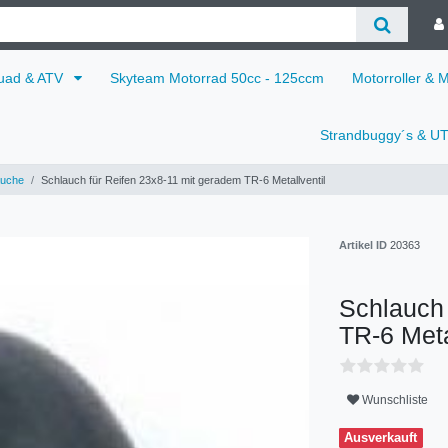
uad & ATV
Skyteam Motorrad 50cc - 125ccm
Motorroller & 
Strandbuggy´s & U
uche
Schlauch für Reifen 23x8-11 mit geradem TR-6 Metallventil
Artikel ID
20363
Schlauch 
TR-6 Meta
Wunschliste
Ausverkauft