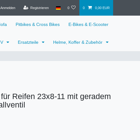
Anmelden
Registrieren
0
0
0,00 EUR
Mofa
Pitbikes & Cross Bikes
E-Bikes & E-Scooter
TV
Ersatzteile
Helme, Koffer & Zubehör
für Reifen 23x8-11 mit geradem
llventil