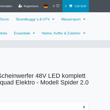
Anmelden
Registrieren
0
0
0,00 EUR
125ccm
Strandbuggy´s & UTV
Wassersport
 Mofa
Ersatzteile
Helme, Koffer & Zubehör
Scheinwerfer 48V LED komplett
rquad Elektro - Modell Spider 2.0