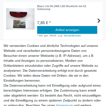
Blaze Lite RL1900 LED Rücklicht mit E1
Zulassung
7,85 € *
Artikel anzeigen
*
inkl. ges. MwSt.
zzgl.
Versandkosten
Wir verwenden Cookies und ähnliche Technologien auf unserer
Website und verarbeiten personenbezogene Daten von
Besucher:innen unserer Webseite (z.B. IP-Adresse), um z.B.
Inhalte und Anzeigen zu personalisieren, Medien von
Rechtliches
Drittanbietern einzubinden oder Zugriffe auf unsere Website zu
AGB
analysieren. Die Datenverarbeitung erfolgt erst durch gesetzte
Widerrufsrecht
Cookies. Wir teilen diese Daten mit Dritten, die wir in den
Impressum
Einstellungen benennen.
Datenschutzerklärung
Die Datenverarbeitung kann mit Einwilligung oder aufgrund eines
berechtigten Interesses erfolgen. Die Zustimmung kann erteilt
Service
oder abgelehnt werden. Es besteht das Recht, nicht einzuwilligen
Kontakt
und die Einwilligung zu einem späteren Zeitpunkt zu ändern oder
Datenschutzerklärung
zu widerrufen. Beachten Sie unser
Impressum
und weitere