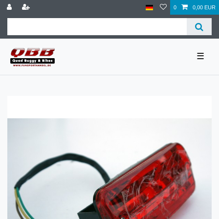
0
0,00 EUR
☰