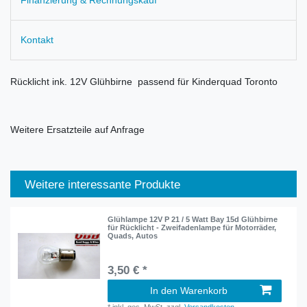
Kontakt
Rücklicht ink. 12V Glühbirne passend für
Kinderquad Toronto
Weitere Ersatzteile auf Anfrage
Weitere interessante Produkte
Glühlampe 12V P 21 / 5 Watt Bay 15d Glühbirne
für Rücklicht - Zweifadenlampe für Motorräder,
Quads, Autos
3,50 € *
In den Warenkorb
*
inkl. ges. MwSt.
zzgl.
Versandkosten