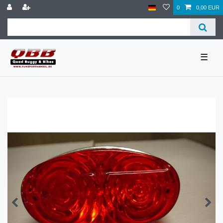
0
0,00 EUR
☰