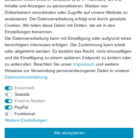
Inhalte und Anzeigen zu personalisieren, Medien von
Rechtliches
Drittanbietern einzubinden oder Zugriffe auf unsere Website zu
AGB
analysieren. Die Datenverarbeitung erfolgt erst durch gesetzte
Widerrufsrecht
Cookies. Wir teilen diese Daten mit Dritten, die wir in den
Impressum
Einstellungen benennen.
Datenschutzerklärung
Die Datenverarbeitung kann mit Einwilligung oder aufgrund eines
berechtigten Interesses erfolgen. Die Zustimmung kann erteilt
Service
oder abgelehnt werden. Es besteht das Recht, nicht einzuwilligen
Kontakt
und die Einwilligung zu einem späteren Zeitpunkt zu ändern oder
Datenschutzerklärung
zu widerrufen. Beachten Sie unser
Impressum
und weitere
Hinweise zur Verwendung personenbezogener Daten in unserer
FAQ / Ratgeber
Daten­schutz­erklärung
.
Kinderquad
E-Bikes / Pedelecs
Essenziell
Dirt Bike & Pocketbike
Statistik
Quad & ATV
Externe Medien
Kinderbuggy | Gokart
PayPal
Funktional
Weitere Einstellungen
© Copyright 2026 | Alle Rechte vorbehalten.
Alle akzeptieren