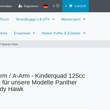
Anmelden
Registrieren
0
0
0,00 EUR
125ccm
Strandbuggy´s & UTV
Wassersport
 Mofa
Ersatzteile
Helme, Koffer & Zubehör
und Speedy Hawk
rm / A-Arm - Kinderquad 125cc
 für unsere Modelle Panther
edy Hawk