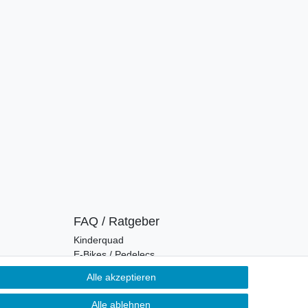
FAQ / Ratgeber
Kinderquad
E-Bikes / Pedelecs
Dirt Bike & Pocketbike
Alle akzeptieren
Quad & ATV
Kinderbuggy | Gokart
Alle ablehnen