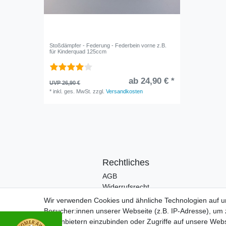
Stoßdämpfer - Federung - Federbein vorne z.B.
für Kinderquad 125ccm
ab 24,90 € *
UVP 26,90 €
*
inkl. ges. MwSt.
zzgl.
Versandkosten
Rechtliches
AGB
Widerrufsrecht
Impressum
Wir verwenden Cookies und ähnliche Technologien auf 
Datenschutzerklärung
Besucher:innen unserer Webseite (z.B. IP-Adresse), um z
Drittanbietern einzubinden oder Zugriffe auf unsere Webs