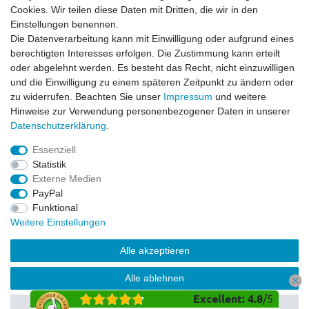
Widerrufsrecht
Cookies. Wir teilen diese Daten mit Dritten, die wir in den
Impressum
Einstellungen benennen.
Datenschutzerklärung
Die Datenverarbeitung kann mit Einwilligung oder aufgrund eines
berechtigten Interesses erfolgen. Die Zustimmung kann erteilt
Service
oder abgelehnt werden. Es besteht das Recht, nicht einzuwilligen
Kontakt
und die Einwilligung zu einem späteren Zeitpunkt zu ändern oder
Datenschutzerklärung
zu widerrufen. Beachten Sie unser
Impressum
und weitere
Hinweise zur Verwendung personenbezogener Daten in unserer
FAQ / Ratgeber
Daten­schutz­erklärung
.
Kinderquad
E-Bikes / Pedelecs
Essenziell
Dirt Bike & Pocketbike
Statistik
Quad & ATV
Externe Medien
Kinderbuggy | Gokart
PayPal
Funktional
Weitere Einstellungen
© Copyright 2026 | Alle Rechte vorbehalten.
Alle akzeptieren
Alle ablehnen
Excellent
:
4.8
/
5
Auswahl akzeptieren