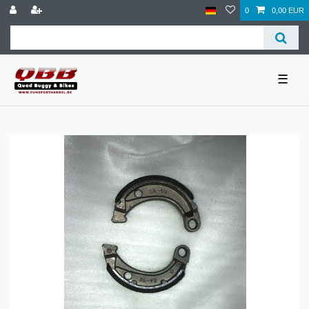
0
0,00 EUR
☰