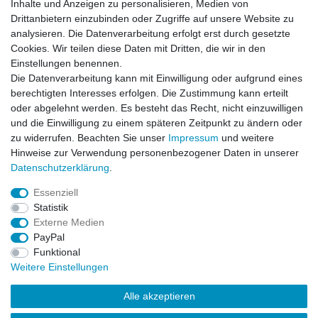
Inhalte und Anzeigen zu personalisieren, Medien von
Rechtliches
Drittanbietern einzubinden oder Zugriffe auf unsere Website zu
AGB
analysieren. Die Datenverarbeitung erfolgt erst durch gesetzte
Widerrufsrecht
Cookies. Wir teilen diese Daten mit Dritten, die wir in den
Impressum
Einstellungen benennen.
Datenschutzerklärung
Die Datenverarbeitung kann mit Einwilligung oder aufgrund eines
berechtigten Interesses erfolgen. Die Zustimmung kann erteilt
Service
oder abgelehnt werden. Es besteht das Recht, nicht einzuwilligen
Kontakt
und die Einwilligung zu einem späteren Zeitpunkt zu ändern oder
Datenschutzerklärung
zu widerrufen. Beachten Sie unser
Impressum
und weitere
Hinweise zur Verwendung personenbezogener Daten in unserer
FAQ / Ratgeber
Daten­schutz­erklärung
.
Kinderquad
E-Bikes / Pedelecs
Essenziell
Dirt Bike & Pocketbike
Statistik
Quad & ATV
Externe Medien
Kinderbuggy | Gokart
PayPal
Funktional
Weitere Einstellungen
© Copyright 2026 | Alle Rechte vorbehalten.
Alle akzeptieren