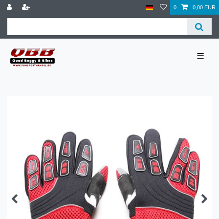
0
0,00 EUR
☰