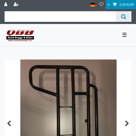
0
0,00 EUR
☰