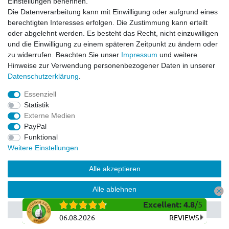
Einstellungen benennen.
Dirt Bike & Pocketbike
Die Datenverarbeitung kann mit Einwilligung oder aufgrund eines
Quad & ATV
berechtigten Interesses erfolgen. Die Zustimmung kann erteilt
Kinderbuggy | Gokart
oder abgelehnt werden. Es besteht das Recht, nicht einzuwilligen
und die Einwilligung zu einem späteren Zeitpunkt zu ändern oder
zu widerrufen. Beachten Sie unser
Impressum
und weitere
Hinweise zur Verwendung personenbezogener Daten in unserer
© Copyright 2026 | Alle Rechte vorbehalten.
Daten­schutz­erklärung
.
Essenziell
Statistik
Externe Medien
PayPal
Funktional
Weitere Einstellungen
Alle akzeptieren
Alle ablehnen
Excellent
:
4.8
/
5
Auswahl akzeptieren
06.08.2026
REVIEWS