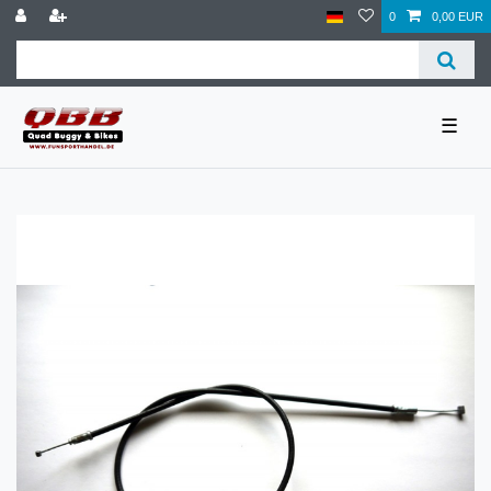
0
0,00 EUR
☰