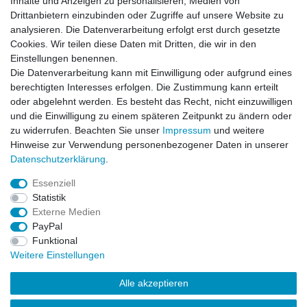
Inhalte und Anzeigen zu personalisieren, Medien von
Rechtliches
Drittanbietern einzubinden oder Zugriffe auf unsere Website zu
AGB
analysieren. Die Datenverarbeitung erfolgt erst durch gesetzte
Widerrufsrecht
Cookies. Wir teilen diese Daten mit Dritten, die wir in den
Impressum
Einstellungen benennen.
Datenschutzerklärung
Die Datenverarbeitung kann mit Einwilligung oder aufgrund eines
berechtigten Interesses erfolgen. Die Zustimmung kann erteilt
Service
oder abgelehnt werden. Es besteht das Recht, nicht einzuwilligen
Kontakt
und die Einwilligung zu einem späteren Zeitpunkt zu ändern oder
Datenschutzerklärung
zu widerrufen. Beachten Sie unser
Impressum
und weitere
Hinweise zur Verwendung personenbezogener Daten in unserer
FAQ / Ratgeber
Daten­schutz­erklärung
.
Kinderquad
E-Bikes / Pedelecs
Essenziell
Dirt Bike & Pocketbike
Statistik
Quad & ATV
Externe Medien
Kinderbuggy | Gokart
PayPal
Funktional
Weitere Einstellungen
© Copyright 2026 | Alle Rechte vorbehalten.
Alle akzeptieren