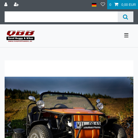
0
0,00 EUR
☰