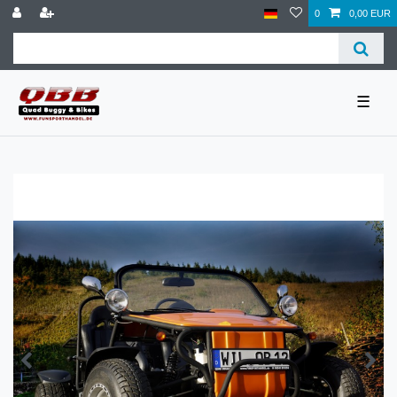
0
0,00 EUR
☰