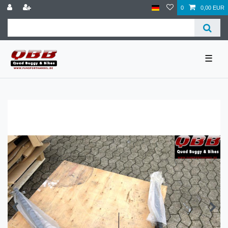
0
0,00 EUR
☰