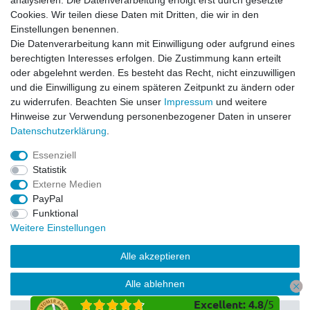
analysieren. Die Datenverarbeitung erfolgt erst durch gesetzte
Widerrufsrecht
Cookies. Wir teilen diese Daten mit Dritten, die wir in den
Impressum
Einstellungen benennen.
Datenschutzerklärung
Die Datenverarbeitung kann mit Einwilligung oder aufgrund eines
berechtigten Interesses erfolgen. Die Zustimmung kann erteilt
Service
oder abgelehnt werden. Es besteht das Recht, nicht einzuwilligen
Kontakt
und die Einwilligung zu einem späteren Zeitpunkt zu ändern oder
Datenschutzerklärung
zu widerrufen. Beachten Sie unser
Impressum
und weitere
Hinweise zur Verwendung personenbezogener Daten in unserer
FAQ / Ratgeber
Daten­schutz­erklärung
.
Kinderquad
E-Bikes / Pedelecs
Essenziell
Dirt Bike & Pocketbike
Statistik
Quad & ATV
Externe Medien
Kinderbuggy | Gokart
PayPal
Funktional
Weitere Einstellungen
© Copyright 2026 | Alle Rechte vorbehalten.
Alle akzeptieren
Alle ablehnen
Excellent
:
4.8
/
5