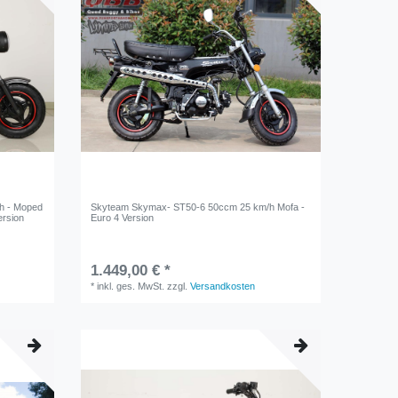
h - Moped
Skyteam Skymax- ST50-6 50ccm 25 km/h Mofa -
ersion
Euro 4 Version
1.449,00 € *
*
inkl. ges. MwSt.
zzgl.
Versandkosten