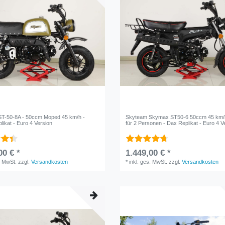
T-50-8A - 50ccm Moped 45 km/h -
Skyteam Skymax ST50-6 50ccm 45 km/
plikat - Euro 4 Version
für 2 Personen - Dax Replikat - Euro 4 V
00 € *
1.449,00 € *
. MwSt.
zzgl.
Versandkosten
*
inkl. ges. MwSt.
zzgl.
Versandkosten