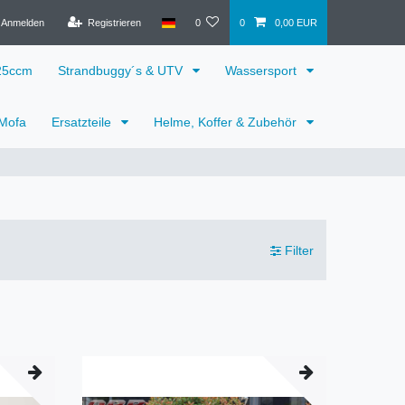
Anmelden
Registrieren
0
0
0,00 EUR
125ccm
Strandbuggy´s & UTV
Wassersport
 Mofa
Ersatzteile
Helme, Koffer & Zubehör
Filter