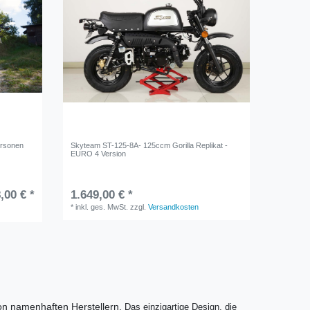
ersonen
Skyteam ST-125-8A- 125ccm Gorilla Replikat -
EURO 4 Version
,00 € *
1.649,00 € *
*
inkl. ges. MwSt.
zzgl.
Versandkosten
on namenhaften Herstellern.
Das einzigartige Design, die