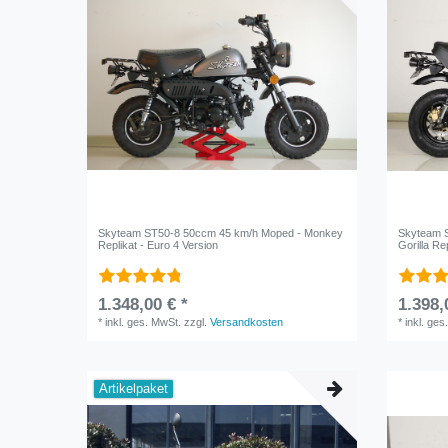
Skyteam ST50-8 50ccm 45 km/h Moped - Monkey
Skyteam S
Replikat - Euro 4 Version
Gorilla Re
1.348,00 € *
1.398,
*
inkl. ges. MwSt.
zzgl.
Versandkosten
*
inkl. ges
Artikelpaket