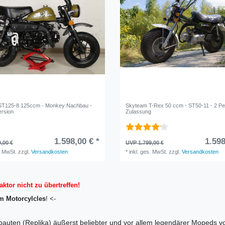
ST125-8 125ccm - Monkey Nachbau -
Skyteam T-Rex 50 ccm - ST50-11 - 2 P
rsion
Zulassung
1.598,00 € *
1.598
,00 €
UVP 1.799,00 €
. MwSt.
zzgl.
Versandkosten
*
inkl. ges. MwSt.
zzgl.
Versandkosten
aktor nicht zu übertreffen!
m Motorcylcles
! <-
auten (Replika) äußerst beliebter und vor allem legendärer Mopeds v