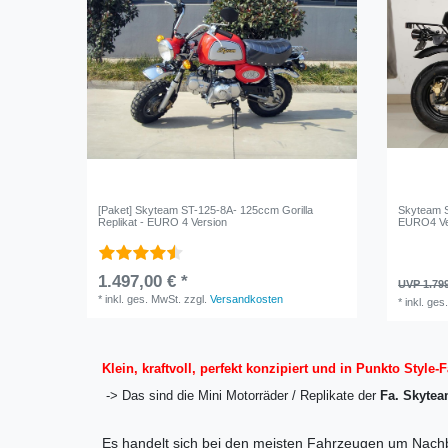
[Paket] Skyteam ST-125-8A- 125ccm Gorilla
Skyteam 
Replikat - EURO 4 Version
EURO4 Ve
1.497,00 € *
UVP 1.799
*
inkl. ges. MwSt.
zzgl.
Versandkosten
*
inkl. ges
Klein, kraftvoll, perfekt konzipiert und in Punkto Style-F
-> Das sind die Mini Motorräder / Replikate der
Fa. Skytea
Es handelt sich bei den meisten Fahrzeugen um Nachb