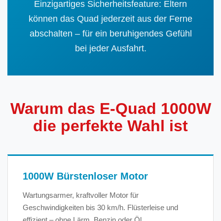
Einzigartiges Sicherheitsfeature: Eltern
können das Quad jederzeit aus der Ferne
abschalten – für ein beruhigendes Gefühl
bei jeder Ausfahrt.
Warum das E-Quad 1000W
die perfekte Wahl ist
1000W Bürstenloser Motor
Wartungsarmer, kraftvoller Motor für
Geschwindigkeiten bis 30 km/h. Flüsterleise und
effizient – ohne Lärm, Benzin oder Öl.