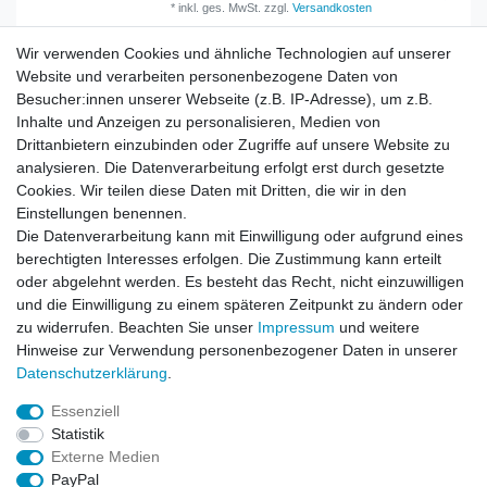
*
inkl. ges. MwSt.
zzgl.
Versandkosten
Wir verwenden Cookies und ähnliche Technologien auf unserer
Website und verarbeiten personenbezogene Daten von
Besucher:innen unserer Webseite (z.B. IP-Adresse), um z.B.
Inhalte und Anzeigen zu personalisieren, Medien von
Rechtliches
Drittanbietern einzubinden oder Zugriffe auf unsere Website zu
AGB
analysieren. Die Datenverarbeitung erfolgt erst durch gesetzte
Widerrufsrecht
Cookies. Wir teilen diese Daten mit Dritten, die wir in den
Impressum
Einstellungen benennen.
Datenschutzerklärung
Die Datenverarbeitung kann mit Einwilligung oder aufgrund eines
berechtigten Interesses erfolgen. Die Zustimmung kann erteilt
Service
oder abgelehnt werden. Es besteht das Recht, nicht einzuwilligen
Kontakt
und die Einwilligung zu einem späteren Zeitpunkt zu ändern oder
Datenschutzerklärung
zu widerrufen. Beachten Sie unser
Impressum
und weitere
Hinweise zur Verwendung personenbezogener Daten in unserer
FAQ / Ratgeber
Daten­schutz­erklärung
.
Kinderquad
E-Bikes / Pedelecs
Essenziell
Dirt Bike & Pocketbike
Statistik
Quad & ATV
Externe Medien
Kinderbuggy | Gokart
PayPal