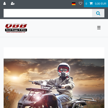
0
0,00 EUR
☰