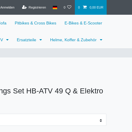
Anmelden
Registrieren
0
0
0,00 EUR
Mofa
Pitbikes & Cross Bikes
E-Bikes & E-Scooter
TV
Ersatzteile
Helme, Koffer & Zubehör
ngs Set HB-ATV 49 Q & Elektro