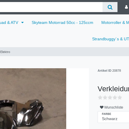
uad & ATV
Skyteam Motorrad 50cc - 125ccm
Motorroller & 
Strandbuggy´s & U
Elektro
Artikel ID
20878
Verkleidu
Wunschliste
FARBE