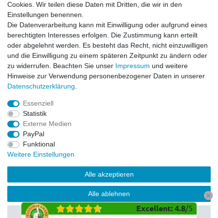
Cookies. Wir teilen diese Daten mit Dritten, die wir in den
Impressum
Einstellungen benennen.
Datenschutzerklärung
Die Datenverarbeitung kann mit Einwilligung oder aufgrund eines
berechtigten Interesses erfolgen. Die Zustimmung kann erteilt
Service
oder abgelehnt werden. Es besteht das Recht, nicht einzuwilligen
Kontakt
und die Einwilligung zu einem späteren Zeitpunkt zu ändern oder
Datenschutzerklärung
zu widerrufen. Beachten Sie unser
Impressum
und weitere
FAQ / Ratgeber
Hinweise zur Verwendung personenbezogener Daten in unserer
Daten­schutz­erklärung
.
Kinderquad
E-Bikes / Pedelecs
Essenziell
Dirt Bike & Pocketbike
Statistik
Quad & ATV
Externe Medien
Kinderbuggy | Gokart
PayPal
Funktional
Weitere Einstellungen
© Copyright 2026 | Alle Rechte vorbehalten.
Alle akzeptieren
Alle ablehnen
Excellent
:
4.8
/
5
Auswahl akzeptieren