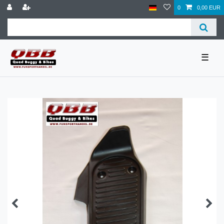
0
0,00 EUR
☰