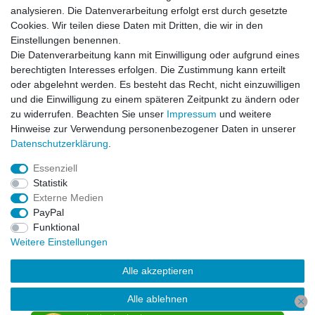
AGB
analysieren. Die Datenverarbeitung erfolgt erst durch gesetzte
Widerrufsrecht
Cookies. Wir teilen diese Daten mit Dritten, die wir in den
Impressum
Einstellungen benennen.
Datenschutzerklärung
Die Datenverarbeitung kann mit Einwilligung oder aufgrund eines
berechtigten Interesses erfolgen. Die Zustimmung kann erteilt
Service
oder abgelehnt werden. Es besteht das Recht, nicht einzuwilligen
Kontakt
und die Einwilligung zu einem späteren Zeitpunkt zu ändern oder
Datenschutzerklärung
zu widerrufen. Beachten Sie unser
Impressum
und weitere
FAQ / Ratgeber
Hinweise zur Verwendung personenbezogener Daten in unserer
Daten­schutz­erklärung
.
Kinderquad
E-Bikes / Pedelecs
Essenziell
Dirt Bike & Pocketbike
Statistik
Quad & ATV
Externe Medien
Kinderbuggy | Gokart
PayPal
Funktional
Weitere Einstellungen
© Copyright 2026 | Alle Rechte vorbehalten.
Alle akzeptieren
Alle ablehnen