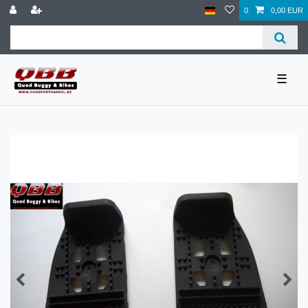
0
0,00 EUR
☰