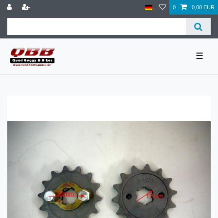
0
0,00 EUR
☰