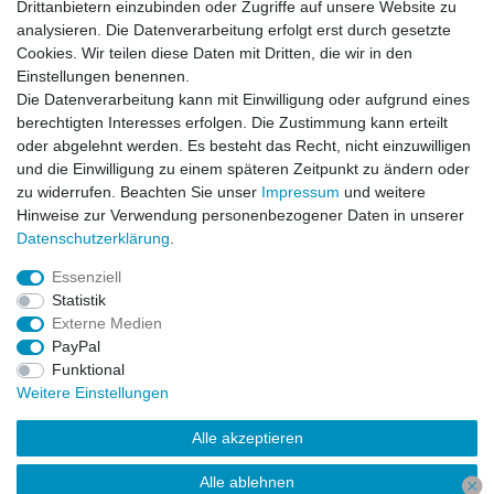
Drittanbietern einzubinden oder Zugriffe auf unsere Website zu
AGB
analysieren. Die Datenverarbeitung erfolgt erst durch gesetzte
Widerrufsrecht
Cookies. Wir teilen diese Daten mit Dritten, die wir in den
Impressum
Einstellungen benennen.
Datenschutzerklärung
Die Datenverarbeitung kann mit Einwilligung oder aufgrund eines
berechtigten Interesses erfolgen. Die Zustimmung kann erteilt
Service
oder abgelehnt werden. Es besteht das Recht, nicht einzuwilligen
Kontakt
und die Einwilligung zu einem späteren Zeitpunkt zu ändern oder
Datenschutzerklärung
zu widerrufen. Beachten Sie unser
Impressum
und weitere
Hinweise zur Verwendung personenbezogener Daten in unserer
FAQ / Ratgeber
Daten­schutz­erklärung
.
Kinderquad
E-Bikes / Pedelecs
Essenziell
Dirt Bike & Pocketbike
Statistik
Quad & ATV
Externe Medien
Kinderbuggy | Gokart
PayPal
Funktional
Weitere Einstellungen
© Copyright 2026 | Alle Rechte vorbehalten.
Alle akzeptieren
Alle ablehnen