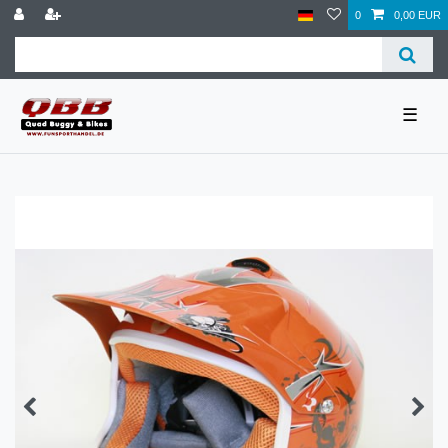
0
0,00 EUR
☰