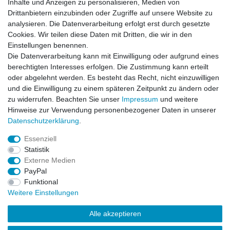
Inhalte und Anzeigen zu personalisieren, Medien von
Rechtliches
Drittanbietern einzubinden oder Zugriffe auf unsere Website zu
AGB
analysieren. Die Datenverarbeitung erfolgt erst durch gesetzte
Widerrufsrecht
Cookies. Wir teilen diese Daten mit Dritten, die wir in den
Impressum
Einstellungen benennen.
Datenschutzerklärung
Die Datenverarbeitung kann mit Einwilligung oder aufgrund eines
berechtigten Interesses erfolgen. Die Zustimmung kann erteilt
Service
oder abgelehnt werden. Es besteht das Recht, nicht einzuwilligen
Kontakt
und die Einwilligung zu einem späteren Zeitpunkt zu ändern oder
Datenschutzerklärung
zu widerrufen. Beachten Sie unser
Impressum
und weitere
Hinweise zur Verwendung personenbezogener Daten in unserer
FAQ / Ratgeber
Daten­schutz­erklärung
.
Kinderquad
E-Bikes / Pedelecs
Essenziell
Dirt Bike & Pocketbike
Statistik
Quad & ATV
Externe Medien
Kinderbuggy | Gokart
PayPal
Funktional
Weitere Einstellungen
© Copyright 2026 | Alle Rechte vorbehalten.
Alle akzeptieren