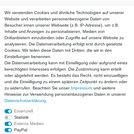
Wir verwenden Cookies und ähnliche Technologien auf unserer
Website und verarbeiten personenbezogene Daten von
Besucher:innen unserer Webseite (z.B. IP-Adresse), um z.B.
Inhalte und Anzeigen zu personalisieren, Medien von
Rechtliches
Drittanbietern einzubinden oder Zugriffe auf unsere Website zu
AGB
analysieren. Die Datenverarbeitung erfolgt erst durch gesetzte
Widerrufsrecht
Cookies. Wir teilen diese Daten mit Dritten, die wir in den
Impressum
Einstellungen benennen.
Datenschutzerklärung
Die Datenverarbeitung kann mit Einwilligung oder aufgrund eines
berechtigten Interesses erfolgen. Die Zustimmung kann erteilt
Service
oder abgelehnt werden. Es besteht das Recht, nicht einzuwilligen
Kontakt
und die Einwilligung zu einem späteren Zeitpunkt zu ändern oder
Datenschutzerklärung
zu widerrufen. Beachten Sie unser
Impressum
und weitere
Hinweise zur Verwendung personenbezogener Daten in unserer
FAQ / Ratgeber
Daten­schutz­erklärung
.
Kinderquad
E-Bikes / Pedelecs
Essenziell
Dirt Bike & Pocketbike
Statistik
Quad & ATV
Externe Medien
Kinderbuggy | Gokart
PayPal