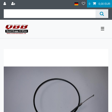
0
0,00 EUR
☰