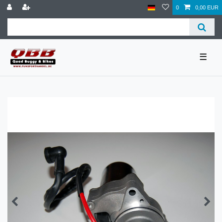
0
0,00 EUR
☰