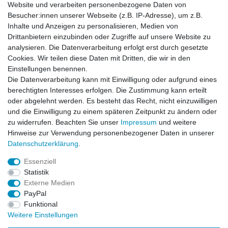
Website und verarbeiten personenbezogene Daten von
Besucher:innen unserer Webseite (z.B. IP-Adresse), um z.B.
Inhalte und Anzeigen zu personalisieren, Medien von
Rechtliches
Drittanbietern einzubinden oder Zugriffe auf unsere Website zu
AGB
analysieren. Die Datenverarbeitung erfolgt erst durch gesetzte
Widerrufsrecht
Cookies. Wir teilen diese Daten mit Dritten, die wir in den
Impressum
Einstellungen benennen.
Datenschutzerklärung
Die Datenverarbeitung kann mit Einwilligung oder aufgrund eines
berechtigten Interesses erfolgen. Die Zustimmung kann erteilt
Service
oder abgelehnt werden. Es besteht das Recht, nicht einzuwilligen
Kontakt
und die Einwilligung zu einem späteren Zeitpunkt zu ändern oder
Datenschutzerklärung
zu widerrufen. Beachten Sie unser
Impressum
und weitere
Hinweise zur Verwendung personenbezogener Daten in unserer
FAQ / Ratgeber
Daten­schutz­erklärung
.
Kinderquad
E-Bikes / Pedelecs
Essenziell
Dirt Bike & Pocketbike
Statistik
Quad & ATV
Externe Medien
Kinderbuggy | Gokart
PayPal
Funktional
Weitere Einstellungen