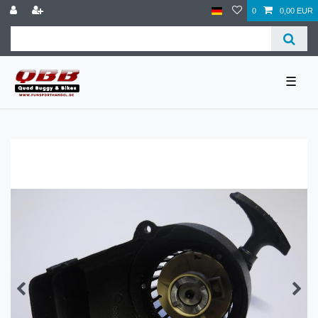
0
0,00 EUR
☰