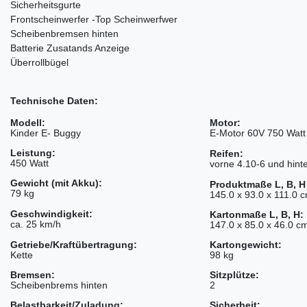
Sicherheitsgurte
Frontscheinwerfer -Top Scheinwerfwer
Scheibenbremsen hinten
Batterie Zusatands Anzeige
Überrollbügel
Technische Daten:
Modell:
Motor:
Kinder E- Buggy
E-Motor 60V 750 Watt 
Leistung:
Reifen:
450 Watt
vorne 4.10-6 und hint
Gewicht (mit Akku):
Produktmaße L, B, H 
79 kg
145.0 x 93.0 x 111.0 
Geschwindigkeit:
Kartonmaße L, B, H:
ca. 25 km/h
147.0 x 85.0 x 46.0 c
Getriebe/Kraftübertragung:
Kartongewicht:
Kette
98 kg
Bremsen:
Sitzplütze:
Scheibenbrems hinten
2
Belastbarkeit/Zuladung:
Sicherheit: