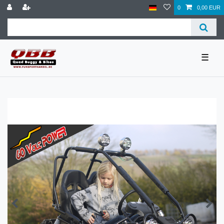
0
0,00 EUR
☰