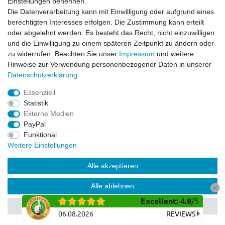
Einstellungen benennen.
Dirt Bike & Pocketbike
Die Datenverarbeitung kann mit Einwilligung oder aufgrund eines
Quad & ATV
berechtigten Interesses erfolgen. Die Zustimmung kann erteilt
Kinderbuggy | Gokart
oder abgelehnt werden. Es besteht das Recht, nicht einzuwilligen
und die Einwilligung zu einem späteren Zeitpunkt zu ändern oder
zu widerrufen. Beachten Sie unser
Impressum
und weitere
Hinweise zur Verwendung personenbezogener Daten in unserer
© Copyright 2026 | Alle Rechte vorbehalten.
Daten­schutz­erklärung
.
Essenziell
Statistik
Externe Medien
PayPal
Funktional
Weitere Einstellungen
Alle akzeptieren
Alle ablehnen
Excellent
:
4.8
/
5
Auswahl akzeptieren
06.08.2026
REVIEWS