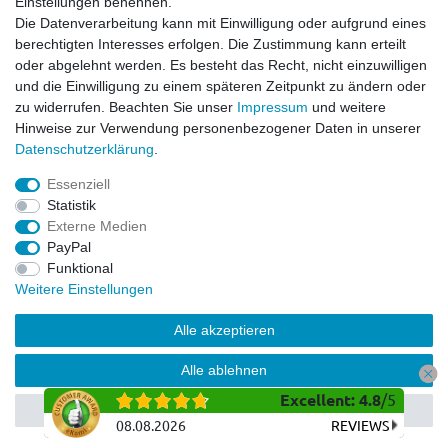
Einstellungen benennen.
Dirt Bike & Pocketbike
Die Datenverarbeitung kann mit Einwilligung oder aufgrund eines
Quad & ATV
berechtigten Interesses erfolgen. Die Zustimmung kann erteilt
Kinderbuggy | Gokart
oder abgelehnt werden. Es besteht das Recht, nicht einzuwilligen
und die Einwilligung zu einem späteren Zeitpunkt zu ändern oder
zu widerrufen. Beachten Sie unser
Impressum
und weitere
Hinweise zur Verwendung personenbezogener Daten in unserer
© Copyright 2026 | Alle Rechte vorbehalten.
Daten­schutz­erklärung
.
Essenziell
Statistik
Externe Medien
PayPal
Funktional
Weitere Einstellungen
Alle akzeptieren
Alle ablehnen
Excellent
:
4.8
/
5
Auswahl akzeptieren
08.08.2026
REVIEWS