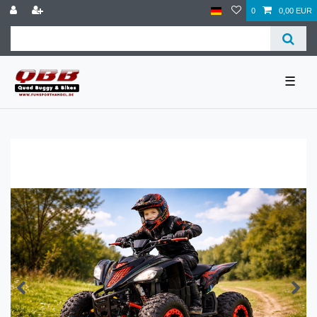
0
0,00 EUR
☰