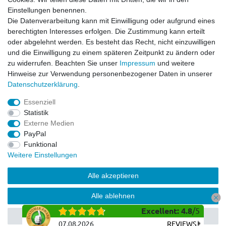
Impressum
Einstellungen benennen.
Datenschutzerklärung
Die Datenverarbeitung kann mit Einwilligung oder aufgrund eines
berechtigten Interesses erfolgen. Die Zustimmung kann erteilt
Service
oder abgelehnt werden. Es besteht das Recht, nicht einzuwilligen
Kontakt
und die Einwilligung zu einem späteren Zeitpunkt zu ändern oder
Datenschutzerklärung
zu widerrufen. Beachten Sie unser
Impressum
und weitere
FAQ / Ratgeber
Hinweise zur Verwendung personenbezogener Daten in unserer
Daten­schutz­erklärung
.
Kinderquad
E-Bikes / Pedelecs
Essenziell
Dirt Bike & Pocketbike
Statistik
Quad & ATV
Externe Medien
Kinderbuggy | Gokart
PayPal
Funktional
Weitere Einstellungen
© Copyright 2026 | Alle Rechte vorbehalten.
Alle akzeptieren
Alle ablehnen
Excellent
:
4.8
/
5
Auswahl akzeptieren
07.08.2026
REVIEWS