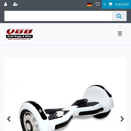
0
0,00 EUR
☰