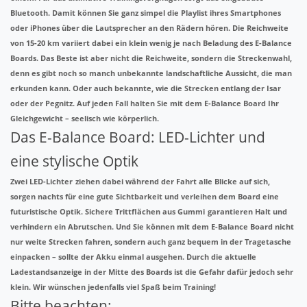
Bluetooth
. Damit können Sie ganz simpel die Playlist ihres Smartphones
oder iPhones über die Lautsprecher an den Rädern hören. Die Reichweite
von 15-20 km variiert dabei ein klein wenig je nach Beladung des E-Balance
Boards. Das Beste ist aber nicht die Reichweite, sondern die Streckenwahl,
denn es gibt noch so manch unbekannte landschaftliche Aussicht, die man
erkunden kann. Oder auch bekannte, wie die Strecken entlang der Isar
oder der Pegnitz. Auf jeden Fall halten Sie mit dem E-Balance Board Ihr
Gleichgewicht – seelisch wie körperlich.
Das E-Balance Board: LED-Lichter und
eine stylische Optik
Zwei
LED-Lichter
ziehen dabei während der Fahrt alle Blicke auf sich,
sorgen nachts für eine gute Sichtbarkeit und verleihen dem Board eine
futuristische Optik. Sichere
Trittflächen aus Gummi
garantieren Halt und
verhindern ein Abrutschen. Und Sie können mit dem E-Balance Board nicht
nur weite Strecken fahren, sondern auch ganz bequem in der Tragetasche
einpacken – sollte der Akku einmal ausgehen. Durch die aktuelle
Ladestandsanzeige in der Mitte des Boards ist die Gefahr dafür jedoch sehr
klein. Wir wünschen jedenfalls viel Spaß beim Training!
Bitte beachten: