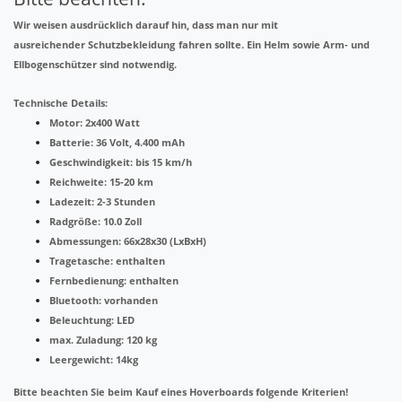
Wir weisen ausdrücklich darauf hin, dass man nur mit
ausreichender Schutzbekleidung
fahren sollte. Ein Helm sowie Arm- und
Ellbogenschützer sind notwendig.
Technische Details:
Motor
: 2x400 Watt
Batterie
: 36 Volt, 4.400 mAh
Geschwindigkeit
: bis 15 km/h
Reichweite
: 15-20 km
Ladezeit
: 2-3 Stunden
Radgröße
: 10.0 Zoll
Abmessungen
: 66x28x30 (LxBxH)
Tragetasche
: enthalten
Fernbedienung
: enthalten
Bluetooth
: vorhanden
Beleuchtung
: LED
max
.
Zuladung
: 120 kg
Leergewicht
: 14kg
Bitte beachten Sie beim Kauf eines Hoverboards folgende Kriterien!