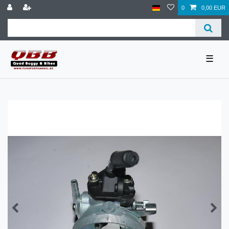
0
0,00 EUR
☰