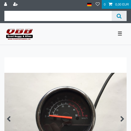
0
0,00 EUR
☰