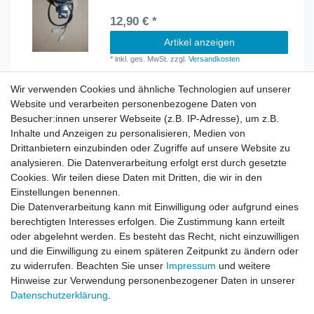
12,90 € *
Artikel anzeigen
*
inkl. ges. MwSt.
zzgl.
Versandkosten
Wir verwenden Cookies und ähnliche Technologien auf unserer
Website und verarbeiten personenbezogene Daten von
Besucher:innen unserer Webseite (z.B. IP-Adresse), um z.B.
Inhalte und Anzeigen zu personalisieren, Medien von
Rechtliches
Drittanbietern einzubinden oder Zugriffe auf unsere Website zu
AGB
analysieren. Die Datenverarbeitung erfolgt erst durch gesetzte
Widerrufsrecht
Cookies. Wir teilen diese Daten mit Dritten, die wir in den
Impressum
Einstellungen benennen.
Datenschutzerklärung
Die Datenverarbeitung kann mit Einwilligung oder aufgrund eines
berechtigten Interesses erfolgen. Die Zustimmung kann erteilt
Service
oder abgelehnt werden. Es besteht das Recht, nicht einzuwilligen
Kontakt
und die Einwilligung zu einem späteren Zeitpunkt zu ändern oder
Datenschutzerklärung
zu widerrufen. Beachten Sie unser
Impressum
und weitere
Hinweise zur Verwendung personenbezogener Daten in unserer
FAQ / Ratgeber
Daten­schutz­erklärung
.
Kinderquad