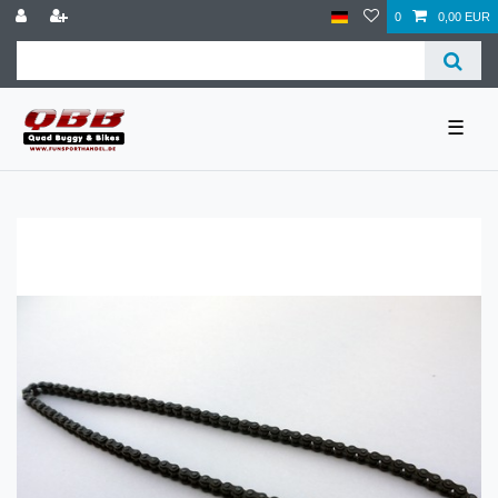
0
0,00 EUR
☰