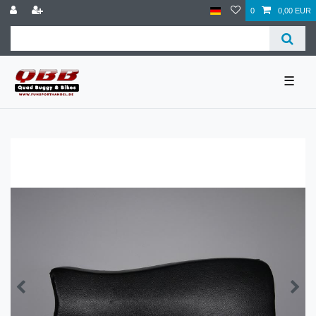
0
0,00 EUR
☰