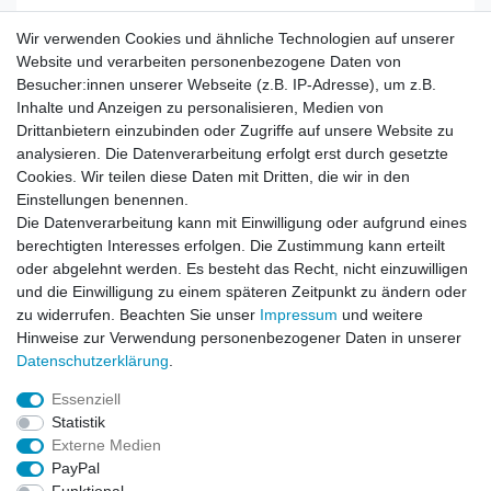
Wir verwenden Cookies und ähnliche Technologien auf unserer
Website und verarbeiten personenbezogene Daten von
Besucher:innen unserer Webseite (z.B. IP-Adresse), um z.B.
Inhalte und Anzeigen zu personalisieren, Medien von
Rechtliches
Drittanbietern einzubinden oder Zugriffe auf unsere Website zu
AGB
analysieren. Die Datenverarbeitung erfolgt erst durch gesetzte
Widerrufsrecht
Cookies. Wir teilen diese Daten mit Dritten, die wir in den
Impressum
Einstellungen benennen.
Datenschutzerklärung
Die Datenverarbeitung kann mit Einwilligung oder aufgrund eines
berechtigten Interesses erfolgen. Die Zustimmung kann erteilt
Service
oder abgelehnt werden. Es besteht das Recht, nicht einzuwilligen
Kontakt
und die Einwilligung zu einem späteren Zeitpunkt zu ändern oder
Datenschutzerklärung
zu widerrufen. Beachten Sie unser
Impressum
und weitere
Hinweise zur Verwendung personenbezogener Daten in unserer
FAQ / Ratgeber
Daten­schutz­erklärung
.
Kinderquad
E-Bikes / Pedelecs
Essenziell
Dirt Bike & Pocketbike
Statistik
Quad & ATV
Externe Medien
Kinderbuggy | Gokart
PayPal