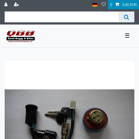
0
0,00 EUR
☰