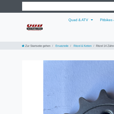
Quad & ATV
Pitbikes
Zur Startseite gehen
Ersatzteile
Ritzel & Ketten
Ritzel 14 Zähn