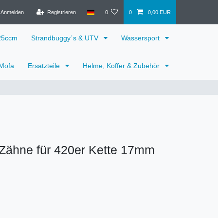
Anmelden
Registrieren
0
0
0,00 EUR
125ccm
Strandbuggy´s & UTV
Wassersport
 Mofa
Ersatzteile
Helme, Koffer & Zubehör
 Zähne für 420er Kette 17mm