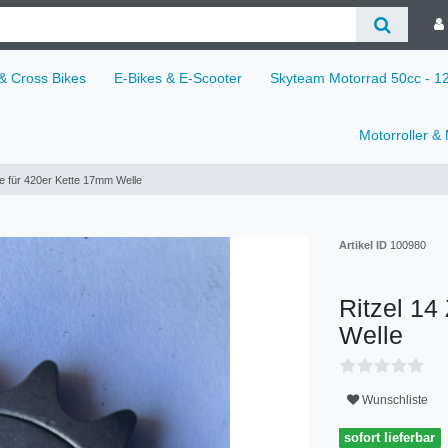
 & Cross Bikes
E-Bikes & E-Scooter
Skyteam Motorrad 50cc - 
Motorroller &
e für 420er Kette 17mm Welle
Artikel ID
100980
Ritzel 14
Welle
Wunschliste
sofort lieferbar