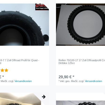
8-7 7 Zoll Offroad Profil für Quad -
Reifen 70/100-17 17 Zoll Offroadprofil C
d
Dirtbike 125cc
€ *
29,90 € *
. MwSt.
zzgl.
Versandkosten
*
inkl. ges. MwSt.
zzgl.
Versandkosten