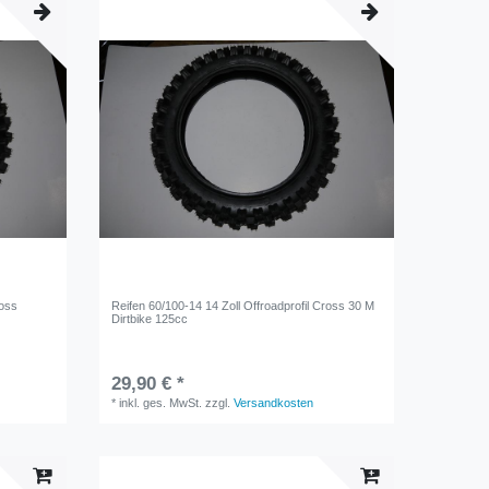
ross
Reifen 60/100-14 14 Zoll Offroadprofil Cross 30 M
Dirtbike 125cc
29,90 € *
*
inkl. ges. MwSt.
zzgl.
Versandkosten