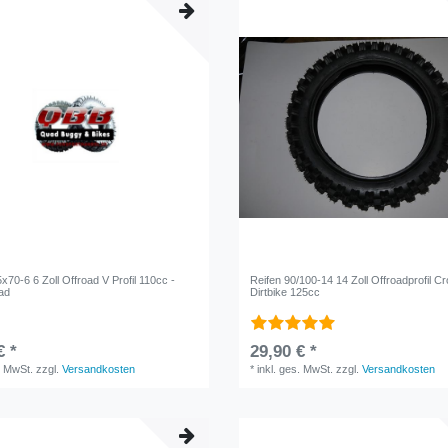
x70-6 6 Zoll Offroad V Profil 110cc -
Reifen 90/100-14 14 Zoll Offroadprofil C
ad
Dirtbike 125cc
€ *
29,90 € *
. MwSt.
zzgl.
Versandkosten
*
inkl. ges. MwSt.
zzgl.
Versandkosten