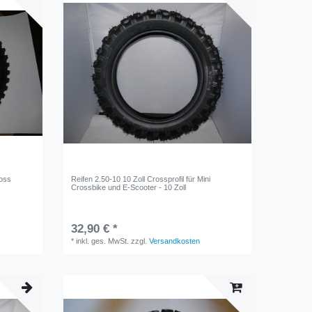
ross
Reifen 2.50-10 10 Zoll Crossprofil für Mini
Crossbike und E-Scooter - 10 Zoll
32,90 € *
*
inkl. ges. MwSt.
zzgl.
Versandkosten