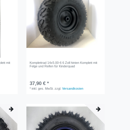
lett mit
Komplettrad 14x5.00-6 6 Zoll hinten Komplett mit
Felge und Reifen für Kinderquad
37,90 € *
*
inkl. ges. MwSt.
zzgl.
Versandkosten