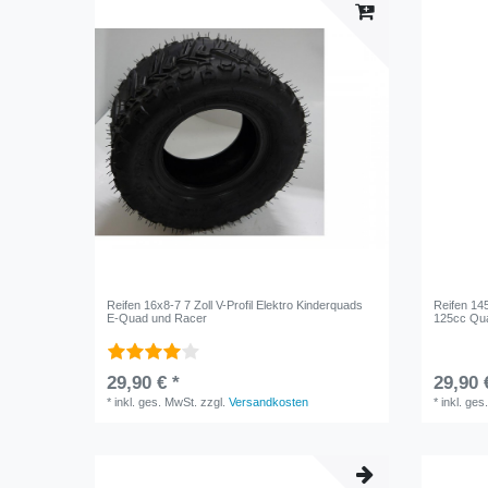
Reifen 16x8-7 7 Zoll V-Profil Elektro Kinderquads
Reifen 145
E-Quad und Racer
125cc Qu
29,90 € *
29,90 
*
inkl. ges. MwSt.
zzgl.
Versandkosten
*
inkl. ges