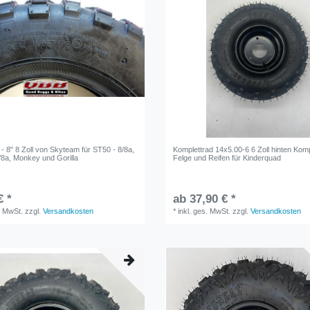
 - 8" 8 Zoll von Skyteam für ST50 - 8/8a,
Komplettrad 14x5.00-6 6 Zoll hinten Komp
/8a, Monkey und Gorilla
Felge und Reifen für Kinderquad
€ *
ab 37,90 € *
. MwSt.
zzgl.
Versandkosten
*
inkl. ges. MwSt.
zzgl.
Versandkosten