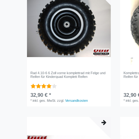
Rad 4.10-6 6 Zoll vorne komplettrad mit Felge und
Komplettra
Reifen für Kinderquad Komplett Reifen
Reifen für
32,90 € *
32,90 
*
inkl. ges. MwSt.
zzgl.
Versandkosten
*
inkl. ges