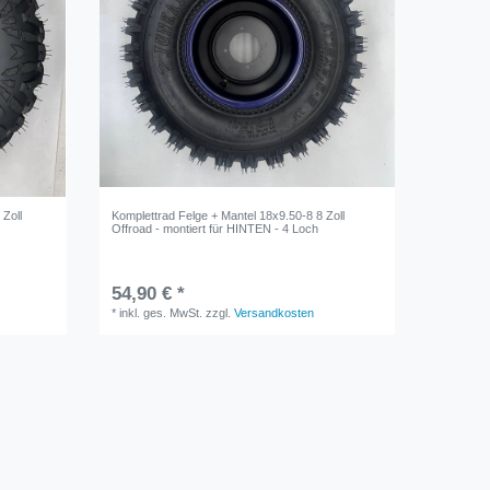
Zoll
Komplettrad Felge + Mantel 18x9.50-8 8 Zoll
Offroad - montiert für HINTEN - 4 Loch
54,90 € *
*
inkl. ges. MwSt.
zzgl.
Versandkosten