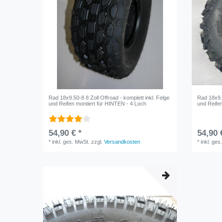
Rad 18x9.50-8 8 Zoll Offroad - komplett inkl. Felge
Rad 18x9.5
und Reifen montiert für HINTEN - 4 Loch
und Reife
54,90 € *
54,90 
*
inkl. ges. MwSt.
zzgl.
Versandkosten
*
inkl. ges