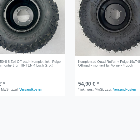
0-8 8 Zoll Offroad - komplett inkl. Felge
Komplettrad Quad Reifen + Felge 19x7-8 
n montiert für HINTEN 4 Loch Groß
Offroad - montiert für Vorne - 4 Loch
€ *
54,90 € *
. MwSt.
zzgl.
Versandkosten
*
inkl. ges. MwSt.
zzgl.
Versandkosten