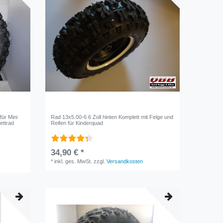
für Mini
Rad 13x5.00-6 6 Zoll hinten Komplett mit Felge und
ettrad
Reifen für Kinderquad
34,90 € *
*
inkl. ges. MwSt.
zzgl.
Versandkosten