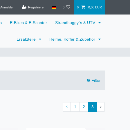
Anmelden
Registrieren
0
0
0,00 EUR
s
E-Bikes & E-Scooter
Strandbuggy´s & UTV
Ersatzteile
Helme, Koffer & Zubehör
Filter
1
2
3