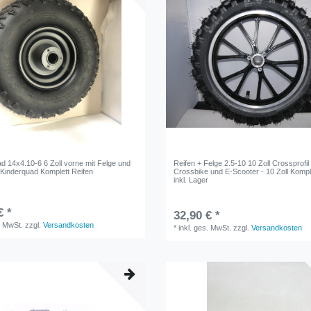
d 14x4.10-6 6 Zoll vorne mit Felge und
Reifen + Felge 2.5-10 10 Zoll Crossprofil 
 Kinderquad Komplett Reifen
Crossbike und E-Scooter - 10 Zoll Kompl
inkl. Lager
€ *
32,90 € *
. MwSt.
zzgl.
Versandkosten
*
inkl. ges. MwSt.
zzgl.
Versandkosten