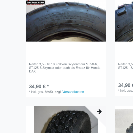
Reifen 3,5 - 10 10 Zoll von Skyteam für ST50-6,
Reifen 3,5
ST125-6 Skymax oder auch als Ersatz für Honda
ST125 - 8
DAX
34,90 
34,90 € *
*
inkl. ges
*
inkl. ges. MwSt.
zzgl.
Versandkosten