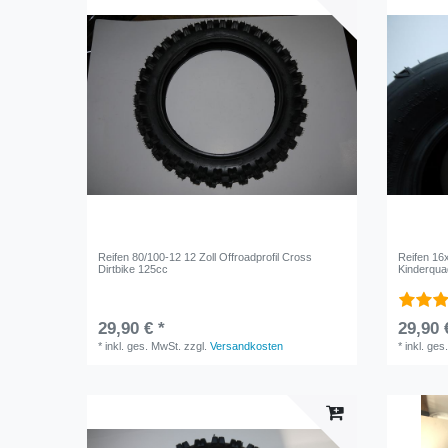
Reifen 80/100-12 12 Zoll Offroadprofil Cross
Reifen 16x
Dirtbike 125cc
Kinderqua
29,90 € *
29,90 
*
inkl. ges. MwSt.
zzgl.
Versandkosten
*
inkl. ges