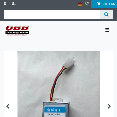
0
0,00 EUR
☰