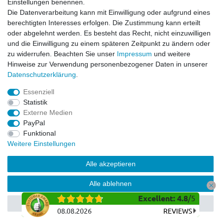
Einstellungen benennen.
Datenschutzerklärung
Die Datenverarbeitung kann mit Einwilligung oder aufgrund eines
berechtigten Interesses erfolgen. Die Zustimmung kann erteilt
Service
oder abgelehnt werden. Es besteht das Recht, nicht einzuwilligen
Kontakt
und die Einwilligung zu einem späteren Zeitpunkt zu ändern oder
Datenschutzerklärung
zu widerrufen. Beachten Sie unser
Impressum
und weitere
Hinweise zur Verwendung personenbezogener Daten in unserer
FAQ / Ratgeber
Daten­schutz­erklärung
.
Kinderquad
E-Bikes / Pedelecs
Essenziell
Dirt Bike & Pocketbike
Statistik
Quad & ATV
Externe Medien
Kinderbuggy | Gokart
PayPal
Funktional
Weitere Einstellungen
© Copyright 2026 | Alle Rechte vorbehalten.
Alle akzeptieren
Alle ablehnen
Excellent
:
4.8
/
5
Auswahl akzeptieren
08.08.2026
REVIEWS